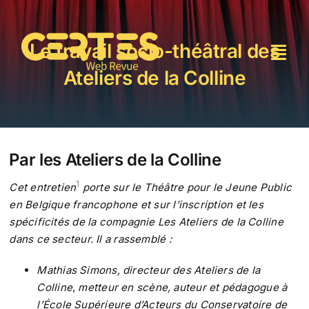
Passer
au
contenu
Le travail socio-théâtral des
Togg
Ateliers de la Colline
Navi
Accueil
Le Certes
Par les Ateliers de la Colline
Comité scientifique
1
Cet entretien
porte sur le Théâtre pour le Jeune Public
en Belgique francophone et sur l’inscription et les
spécificités de la compagnie Les Ateliers de la Colline
Numéros
dans ce secteur. Il a rassemblé :
Mathias Simons, directeur des Ateliers de la
Contact
Colline
,
metteur en scène, auteur et pédagogue à
l’École Supérieure d’Acteurs du Conservatoire de
Rechercher: