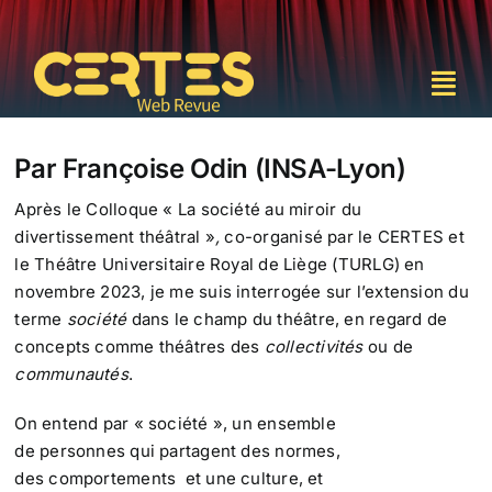
Passer
au
contenu
Togg
Navi
Accueil
Par Françoise Odin (INSA-Lyon)
Après le Colloque « La société au miroir du
Le Certes
divertissement théâtral »
,
co-organisé par le CERTES et
le Théâtre Universitaire Royal de Liège (TURLG) en
novembre 2023, je me suis interrogée sur l’extension du
Comité scientifique
terme
société
dans le champ du théâtre, en regard de
concepts comme théâtres des
collectivités
ou de
Numéros
communautés
.
On entend par « société », un ensemble
Contact
de personnes qui partagent des normes,
des comportements et une culture, et
Rechercher: